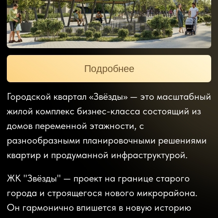
ЖК "Звёзды" — проект на границе старого
города и строящегося нового микрорайона.
Он гармонично впишется в новую историю
Майкопа благодаря концепции «Город в
городе», где есть все и даже больше для
комфортной и благополучной жизни.
Детский сад
Широкие дворы
Паркинг
Двор без машин
Найдите свою идеальную
квартиру