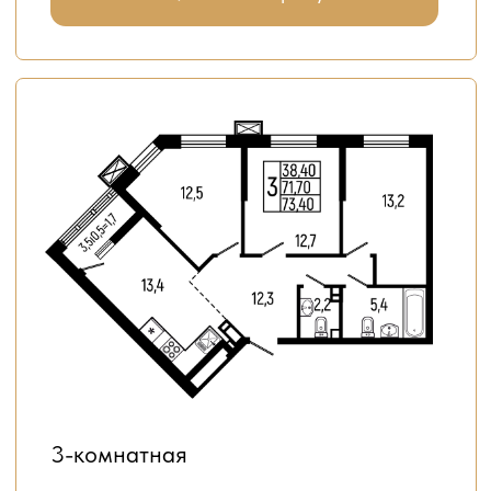
А СОСТОЯНИЕ ДУШИ
10 минут
до центра на машине
г. Майкоп
ул. Васильева К.А., 9
50 метров
до остановки
общественного транспорта
11
12