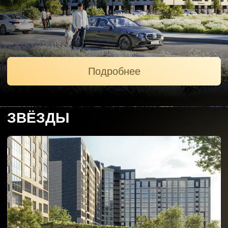
ЗВЁЗДЫ
Подробнее
Городской квартал «Звёзды» — это масштабный
жилой комплекс бизнес-класса состоящий из
домов переменной этажности, с
разнообразными планировочными решениями
квартир и продуманной инфраструктурой.