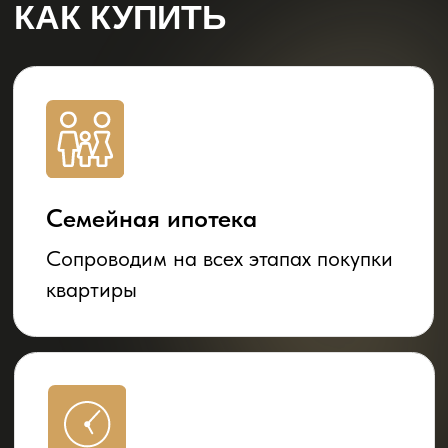
КОНТАКТЫ
Офис продаж
ЖК "Звёзды"
г. Майкоп, ул. Васильева К.А., 9
Время работы:
пн – вс: 09:00–18:00
8-800-511-56-31
info@metriks.ru